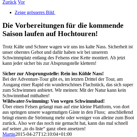
Zurück
Vor
Zeige grösseres Bild
Die Vorbereitungen für die kommende
Saison laufen auf Hochtouren!
Trotz Kälte und Schnee wagen wir uns ins kalte Nass. Sicherheit ist
unser oberstes Gebot und dafür haben wir bei unserem
Schwimmplatz entlang des Felsens eine Kette montiert. Ab jetzt
kann jeder sicher bis zur Absprungstelle klettern!
Sicher zur Absprungsstelle: Rein ins Kühle Nass!
Bei der Adventure-Tour gibt es, im letzten Drittel der Tour, am
Ausgang einer Rapid ein wunderschönes Flachstück, das sich super
zum Schwimmen anbietet. Wir meinen: Mit der Natur kann kein
Schwimmbad mithalten!
Wildwater-Swimming: Von wegen Schwimmbad!
Über einen Felsen gelangt man auf eine kleine Plattform, von dort
aus springen unsere wagemutigen Gäste in den Fluss; anschließend
bringt einem die Strömung mehr oder weniger von alleine zum Boot
zurück. Also wer das noch nie gemacht hat, kann das mal schnell
auf seiner „to do liste“ ganz oben ansetzen!
Martin
2015-04-27T12:10:04+01:00