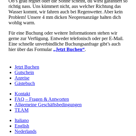
Ob’s grad regnet oder die Sonne scheint, du wirst garantiert so
richtig nass. Uns kümmert nicht, aus welcher Richtung das
Wasser kommt, wir fahren auch bei Regenwetter. Aber kein
Problem! Unsere 4 mm dicken Neoprenanzüge halten dich
wohlig warm.
Für eine Buchung oder weitere Informationen stehen wir
gerne zur Verfügung. Entweder telefonisch oder per E-Mail.
Eine schnelle unverbindliche Buchungsanfrage gibt’s auch
hier über das Formular
„Jetzt Buchen“
.
Jetzt Buchen
Gutschein
Anreise
Gästebuch
Kontakt
FAQ – Fragen & Antworten
Allgemeine Geschäftsbedingungen
TEAM
Italiano
English
Nederlands