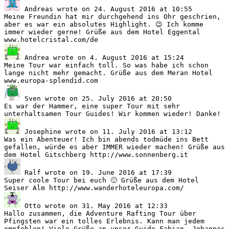
Andreas
wrote on
24. August 2016
at
10:55
Meine Freundin hat mir durchgehend ins Ohr geschrien,
aber es war ein absolutes Highlight. 😉 Ich komme
immer wieder gerne! Grüße aus dem Hotel Eggental
www.hotelcristal.com/de
Andrea
wrote on
4. August 2016
at
15:24
Meine Tour war einfach toll. So was habe ich schon
lange nicht mehr gemacht. Grüße aus dem Meran Hotel
www.europa-splendid.com
Sven
wrote on
25. July 2016
at
20:50
Es war der Hammer, eine super Tour mit sehr
unterhaltsamen Tour Guides! Wir kommen wieder! Danke!
Josephine
wrote on
11. July 2016
at
13:12
Was ein Abenteuer! Ich bin abends todmüde ins Bett
gefallen, würde es aber IMMER wieder machen! Grüße aus
dem Hotel Gitschberg http://www.sonnenberg.it
Ralf
wrote on
19. June 2016
at
17:39
Super coole Tour bei euch 🙂 Grüße aus dem Hotel
Seiser Alm http://www.wanderhoteleuropa.com/
Otto
wrote on
31. May 2016
at
12:33
Hallo zusammen, die Adventure Rafting Tour über
Pfingsten war ein tolles Erlebnis. Kann man jedem
empfehlen! Viele Grüße an unser Guide Fabian, Johannes