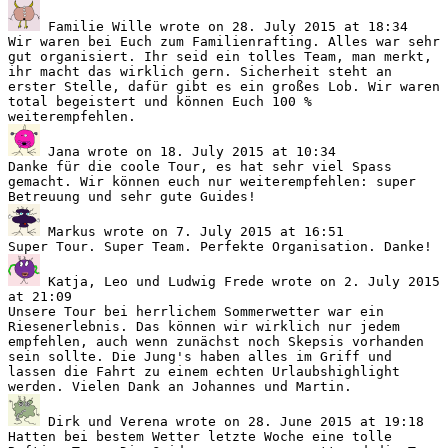
Familie Wille
wrote on
28. July 2015
at
18:34
Wir waren bei Euch zum Familienrafting. Alles war sehr
gut organisiert. Ihr seid ein tolles Team, man merkt,
ihr macht das wirklich gern. Sicherheit steht an
erster Stelle, dafür gibt es ein großes Lob. Wir waren
total begeistert und können Euch 100 %
weiterempfehlen.
Jana
wrote on
18. July 2015
at
10:34
Danke für die coole Tour, es hat sehr viel Spass
gemacht. Wir können euch nur weiterempfehlen: super
Betreuung und sehr gute Guides!
Markus
wrote on
7. July 2015
at
16:51
Super Tour. Super Team. Perfekte Organisation. Danke!
Katja, Leo und Ludwig Frede
wrote on
2. July 2015
at
21:09
Unsere Tour bei herrlichem Sommerwetter war ein
Riesenerlebnis. Das können wir wirklich nur jedem
empfehlen, auch wenn zunächst noch Skepsis vorhanden
sein sollte. Die Jung's haben alles im Griff und
lassen die Fahrt zu einem echten Urlaubshighlight
werden. Vielen Dank an Johannes und Martin.
Dirk und Verena
wrote on
28. June 2015
at
19:18
Hatten bei bestem Wetter letzte Woche eine tolle