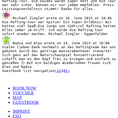
Rafting-Tour. Die Guides waren super nett und die Tour
war sehr schön. Können wir nur jedem empfehlen. Preis
Leistungsverhältnis stimmt! Danke für alles.
Michael Ziegler
wrote on
16. June 2015
at
10:46
Die Rafting-tour war Spitze! Ein Super-Erlebnis! Wir
hatten viel Spaß.Die Jungs von Südtirol Rafting hatten
Alles immer im Griff. Ich würde die Rafting-tour
sofort wieder machen. Michael Ziegler- Eggenfelden
Nadia und Alex
wrote on
14. June 2015
at
18:08
Vielen lieben Dank nochmals an das Raftingteam das uns
gekonnt durch das gestrige Wasserabenteuer steuerte!
Sich ganz auf das Naturschauspiel konzentrierend
schafft man es den Kopf frei zu kriegen und einfach zu
genießen 🙂 Auf ein baldiges Wiedersehen freuen sich
Alex und Nadia
Guestbook list navigation
←
1
2
3
4
5
→
BOOK NOW
VOUCHER
MAP
GUESTBOOK
IMPRINT
FAQ