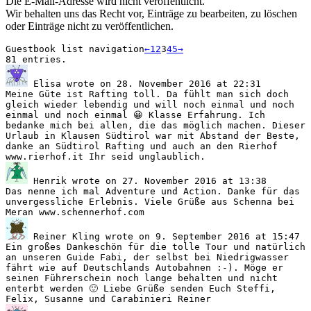
Die E-Mail-Adresse wird nicht veröffentlicht.
Wir behalten uns das Recht vor, Einträge zu bearbeiten, zu löschen
oder Einträge nicht zu veröffentlichen.
Guestbook list navigation
←
1
2
3
4
5
→
81 entries.
Elisa
wrote on
28. November 2016
at
22:31
Meine Güte ist Rafting toll. Da fühlt man sich doch
gleich wieder lebendig und will noch einmal und noch
einmal und noch einmal 😀 Klasse Erfahrung. Ich
bedanke mich bei allen, die das möglich machen. Dieser
Urlaub in Klausen Südtirol war mit Abstand der Beste,
danke an Südtirol Rafting und auch an den Rierhof
www.rierhof.it Ihr seid unglaublich.
Henrik
wrote on
27. November 2016
at
13:38
Das nenne ich mal Adventure und Action. Danke für das
unvergessliche Erlebnis. Viele Grüße aus Schenna bei
Meran www.schennerhof.com
Reiner Kling
wrote on
9. September 2016
at
15:47
Ein großes Dankeschön für die tolle Tour und natürlich
an unseren Guide Fabi, der selbst bei Niedrigwasser
fährt wie auf Deutschlands Autobahnen :-). Möge er
seinen Führerschein noch lange behalten und nicht
enterbt werden 🙂 Liebe Grüße senden Euch Steffi,
Felix, Susanne und Carabinieri Reiner