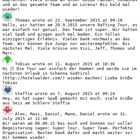
und an das gesamte Team und an Lorena! Bis bald mal
wieder!
Thomas
wrote on
22. September 2015
at
09:18
Hallo, wir hatten am 20.9.2015 unsere Rafting Tour, es
war einfach nur genial. Das Team ist super. Wir hatten
viel Spaß und gingen auch mal baden. Ein tolles
einzigartiges Erlebnis. Vielen Dank nochmals an das
Team. Wir können die Jungs nur weiterempfehlen. Bis
nächstes Mal. Viele Grüsse von Vivi, Jeff, Thomas und
Marc.
Tobias
wrote on
11. August 2015
at
10:36
Hi 🙂 Die Tour war einfach der Hammer und werde sie im
nächsten Urlaub in Schenna Südtirol
(http://hotelwalder.com/) wieder machen! Liebe Grüße
Tobias
Steffie
wrote on
7. August 2015
at
09:24
Hey, es hat super Spaß gemacht mit euch. viele Grüße
aus Seis am Schlern Steffie
Alex, Maxi, Daniel, Mane, Daniel
wrote on
31.
July 2015
at
12:48
Wir waren am 06.06.15 bei euch und können nur voller
Begeisterung sagen: Super Tour. Super Team. Perfekte
Organisation. Besten Dank dafür und macht weiter so!
Wir kommen wieder.